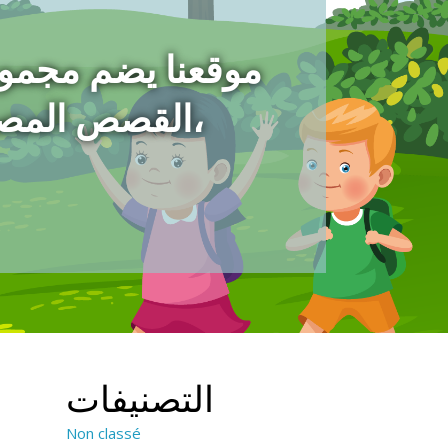
موقعنا يضم مجمو
،القصص المص
التصنيفات
Non classé