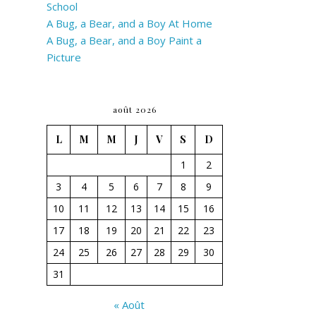
School
A Bug, a Bear, and a Boy At Home
A Bug, a Bear, and a Boy Paint a
Picture
août 2026
L
M
M
J
V
S
D
1
2
3
4
5
6
7
8
9
10
11
12
13
14
15
16
17
18
19
20
21
22
23
24
25
26
27
28
29
30
31
« Août