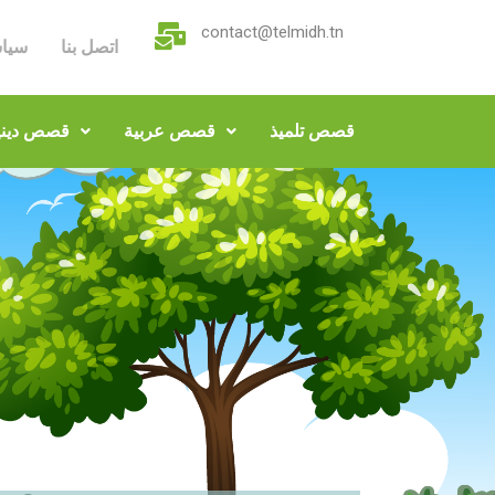
contact@telmidh.tn
اتصل بنا
سيا
قصص تلميذ
قصص عربية
قصص ديني