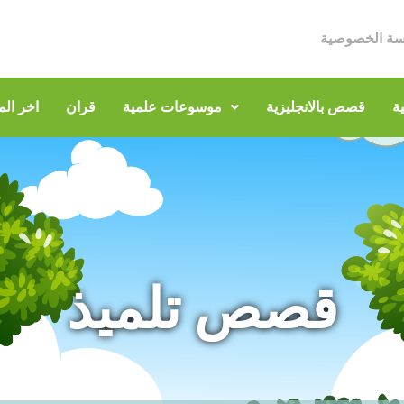
سة الخصوصية
ة
قصص بالانجليزية
موسوعات علمية
قران
اخر الم
قصص تلميذ