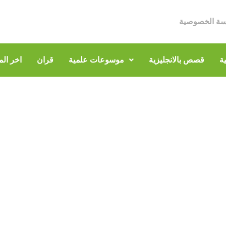
سة الخصوصية
ة
قصص بالانجليزية
موسوعات علمية
قران
اخر الم