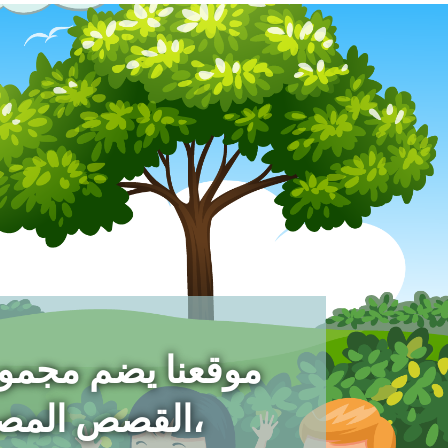
موقعنا يضم مجمو
،القصص المص