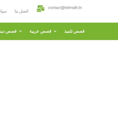
contact@telmidh.tn
اتصل بنا
سيا
قصص تلميذ
قصص عربية
قصص ديني