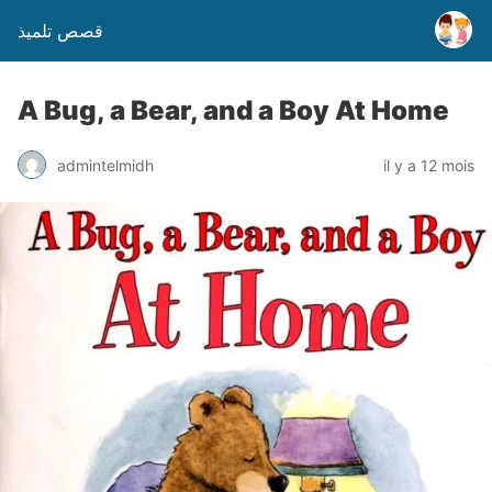
قصص تلميذ
A Bug, a Bear, and a Boy At Home
admintelmidh
il y a 12 mois