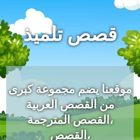
قصص تلميذ
موقعنا يضم مجموعة كبرى
من القصص العربية
،القصص المترجمة
،القصص