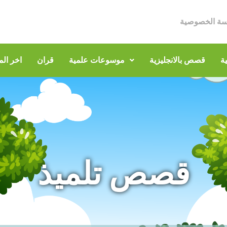
سة الخصوصية
ة
قصص بالانجليزية
موسوعات علمية
قران
اخر الم
قصص تلميذ