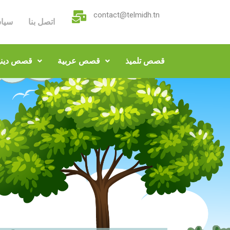
contact@telmidh.tn
اتصل بنا
سيا
قصص تلميذ
قصص عربية
قصص ديني