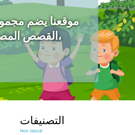
موقعنا يضم مجمو
،القصص المص
التصنيفات
Non classé