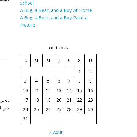
School
A Bug, a Bear, and a Boy At Home
A Bug, a Bear, and a Boy Paint a
Picture
août 2026
L
M
M
J
V
S
D
1
2
3
4
5
6
7
8
9
10
11
12
13
14
15
16
17
18
19
20
21
22
23
24
25
26
27
28
29
30
31
« Août