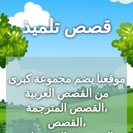
قصص تلميذ
موقعنا يضم مجموعة كبرى
من القصص العربية
،القصص المترجمة
،القصص