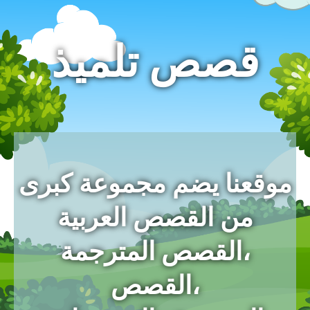
قصص تلميذ
موقعنا يضم مجموعة كبرى
من القصص العربية
،القصص المترجمة
،القصص