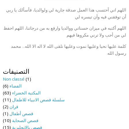
اللهم اني أحتسب هذا العمل صدقة جارية لي ولوالديا، فأسألك يا ربي
أن توفقني فيه وأن تيسره لي
اللهم أكتبه في ميزان حسناتي ووالديا وارفع به من درجاتنا، اللهم احفظ
لي من أحب ولا ترني مكروها فيهم
كلمة عليها نحيا وعليها نموت وعليها نلقى الله لا اله الا الله… محمد
رسول الله
التصنيفات
Non classé
(1)
الفضاء
(6)
المكتبة الخضراء
(63)
سلسلة قصص الانبياء للاطفال
(11)
قران
(2)
قصص أطفال
(1)
قصص الصحابة
(10)
قصص بالانجليزية
(15)