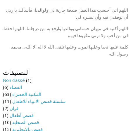
اللهم اني أحتسب هذا العمل صدقة جارية لي ولوالديا، فأسألك يا ربي
أن توفقني فيه وأن تيسره لي
اللهم أكتبه في ميزان حسناتي ووالديا وارفع به من درجاتنا، اللهم احفظ
لي من أحب ولا ترني مكروها فيهم
كلمة عليها نحيا وعليها نموت وعليها نلقى الله لا اله الا الله… محمد
رسول الله
التصنيفات
Non classé
(1)
الفضاء
(6)
المكتبة الخضراء
(63)
سلسلة قصص الانبياء للاطفال
(11)
قران
(2)
قصص أطفال
(1)
قصص الصحابة
(10)
قصص بالانجليزية
(15)