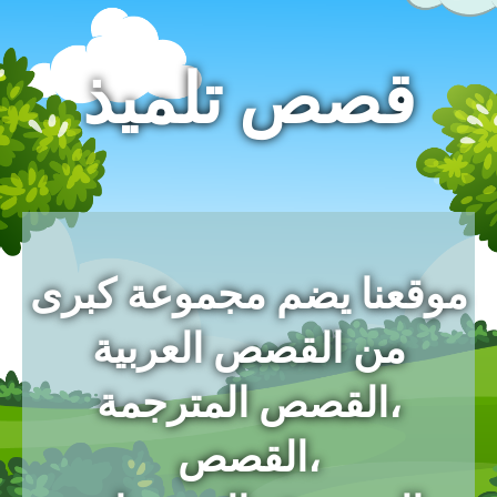
قصص تلميذ
موقعنا يضم مجموعة كبرى
من القصص العربية
،القصص المترجمة
،القصص