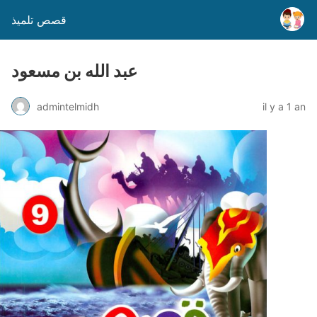
قصص تلميذ
عبد الله بن مسعود
admintelmidh
il y a 1 an