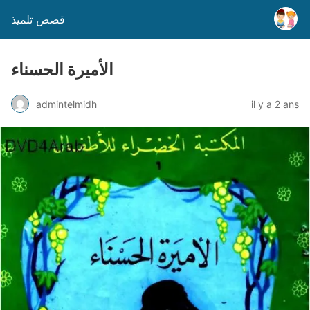
قصص تلميذ
الأميرة الحسناء
admintelmidh
il y a 2 ans