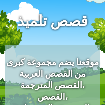
قصص تلميذ
موقعنا يضم مجموعة كبرى
من القصص العربية
،القصص المترجمة
،القصص