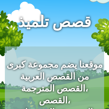
قصص تلميذ
موقعنا يضم مجموعة كبرى
من القصص العربية
،القصص المترجمة
،القصص