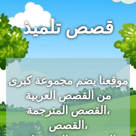
قصص تلميذ
موقعنا يضم مجموعة كبرى
من القصص العربية
،القصص المترجمة
،القصص