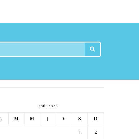
août 2026
L
M
M
J
V
S
D
1
2