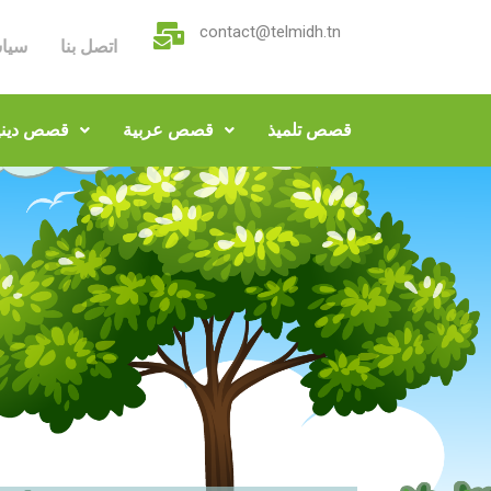
contact@telmidh.tn
اتصل بنا
سيا
قصص تلميذ
قصص عربية
قصص ديني