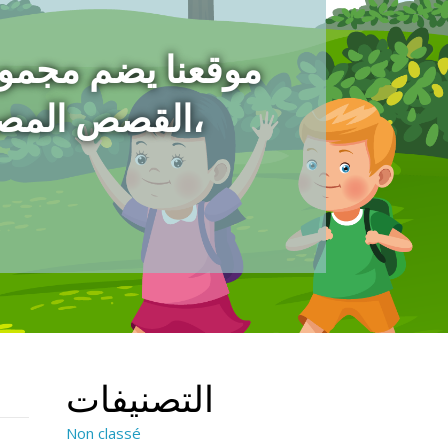
موقعنا يضم مجمو
،القصص المص
التصنيفات
Non classé