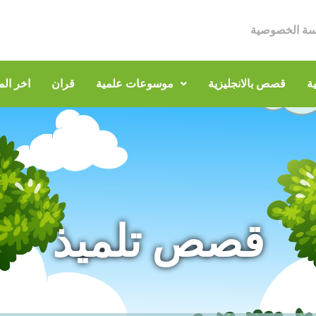
سة الخصوصية
ة
قصص بالانجليزية
موسوعات علمية
قران
اخر الم
قصص تلميذ