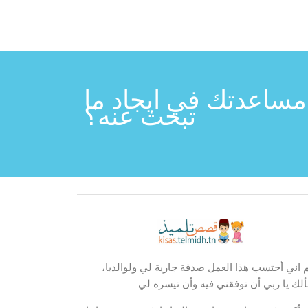
مساعدتك في ايجاد ما
تبحث عنه؟
م اني أحتسب هذا العمل صدقة جارية لي ولوالديا،
لك يا ربي أن توفقني فيه وأن تيسره لي