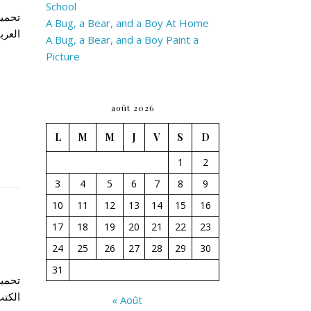
School
A Bug, a Bear, and a Boy At Home
العرب
A Bug, a Bear, and a Boy Paint a
Picture
août 2026
L
M
M
J
V
S
D
1
2
3
4
5
6
7
8
9
10
11
12
13
14
15
16
17
18
19
20
21
22
23
24
25
26
27
28
29
30
31
الكتب
« Août