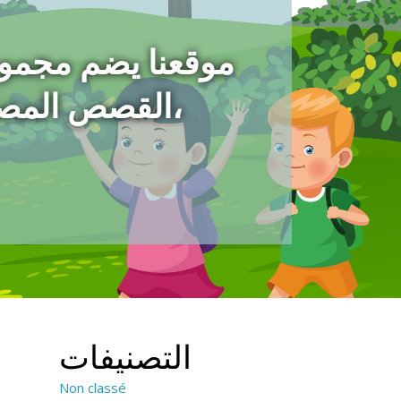
موقعنا يضم مجمو
،القصص المص
التصنيفات
Non classé