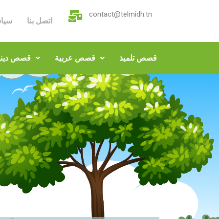
contact@telmidh.tn
اتصل بنا
سيا
قصص تلميذ
قصص عربية
قصص ديني