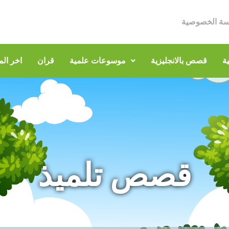
سة الخصوصية
ة
قصص بالانجليزية
موسوعات علمية
قران
اخر الم
قصص تلميذ