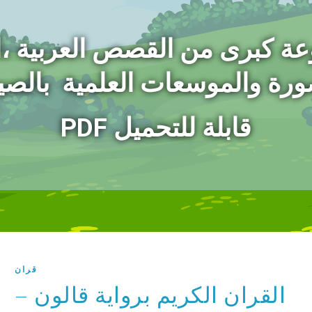
عة كبرى من القصص العربية ،
ورة
والموسعات العلمية بالصيغ
PDF قابلة للتحميل
قران
القران الكريم برواية قالون –