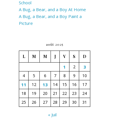
School
A Bug, a Bear, and a Boy At Home
A Bug, a Bear, and a Boy Paint a
Picture
août 2025
L
M
M
J
V
S
D
1
2
3
4
5
6
7
8
9
10
11
12
13
14
15
16
17
18
19
20
21
22
23
24
25
26
27
28
29
30
31
« Juil