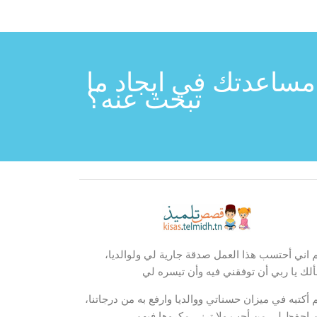
مساعدتك في ايجاد ما
تبحث عنه؟
م اني أحتسب هذا العمل صدقة جارية لي ولوالديا،
لك يا ربي أن توفقني فيه وأن تيسره لي
م أكتبه في ميزان حسناتي ووالديا وارفع به من درجاتنا،
م احفظ لي من أحب ولا ترني مكروها فيهم